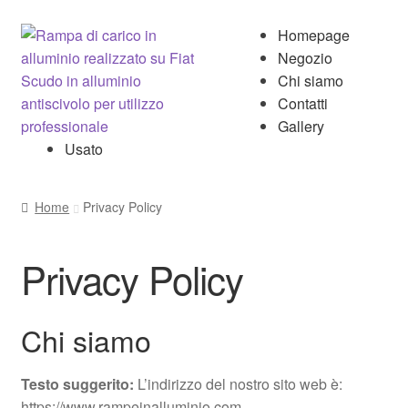
Vai
Vai
Homepage
alla
al
Negozio
navigazione
contenuto
Chi siamo
Contatti
Gallery
Usato
Home
Privacy Policy
Privacy Policy
Chi siamo
Testo suggerito:
L’indirizzo del nostro sito web è:
https://www.rampeinalluminio.com.